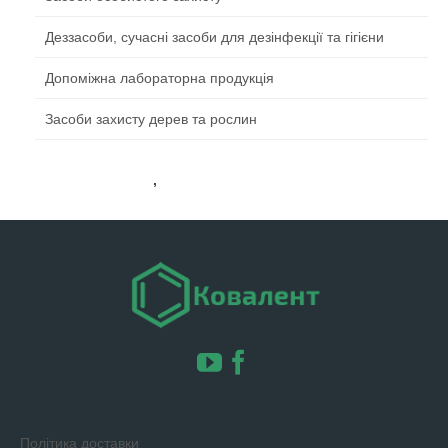
Деззасоби, сучасні засоби для дезінфекції та гігієни
Допоміжна лабораторна продукція
Засоби захисту дерев та рослин
+3 8(032) 290-31-10
,
+3 8(067) 98-676-62
chemlviv@gmail.com
Політика доставки