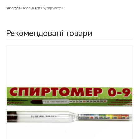
вершків)
Категорія:
Ареометри / бутирометри
кількість
Рекомендовані товари