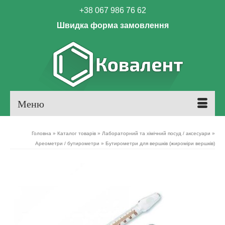
+38 067 986 76 62
Швидка форма замовлення
Меню
Головна
»
Каталог товарів
»
Лабораторний та хімічний посуд / аксесуари
»
Ареометри / бутирометри
»
Бутирометри для вершків (жироміри вершків)