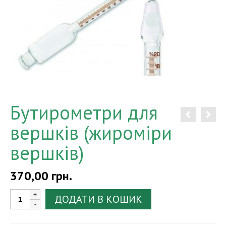
Бутирометри для
вершків (жироміри
вершків)
370,00
грн.
Бутирометри
ДОДАТИ В КОШИК
для
вершків
(жироміри