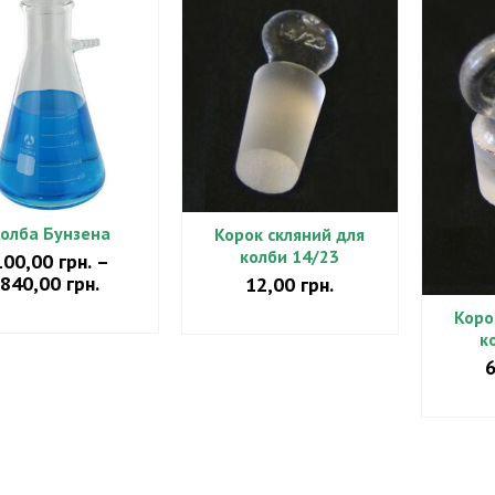
олба Бунзена
Корок скляний для
колби 14/23
100,00
грн.
–
Діапазон
840,00
грн.
12,00
грн.
цін:
БЕРІТЬ ОПЦІЇ
Коро
ДОДАТИ В КОШИК
від
к
Цей
100,00 грн.
товар
до
має
840,00 грн.
ДОД
кілька
варіантів.
Параметри
можна