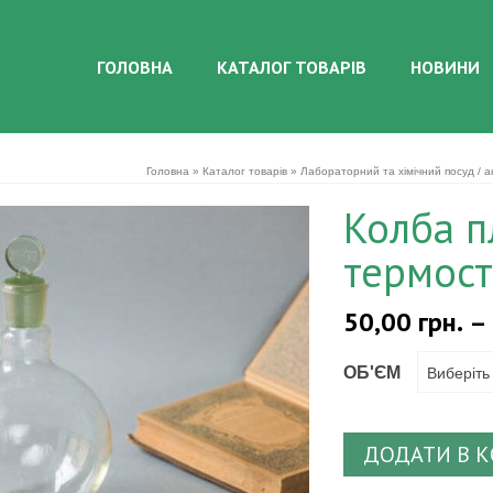
ГОЛОВНА
КАТАЛОГ ТОВАРІВ
НОВИНИ
Головна
»
Каталог товарів
»
Лабораторний та хімічний посуд / а
Колба 
термост
50,00
грн.
–
ОБ'ЄМ
Виберіть
ДОДАТИ В 