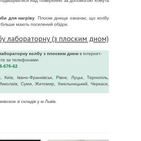
 ж підвішуватися над поверхнею за допомогою хомута
лби для нагріву
. Плоске днище означає, що колбу
 більше мають посилений обідок.
бу лабораторну (з плоским дном)
лабораторну колбу з плоским дном
в інтернет-
йте за телефонами
98-676-62
.
 Київ, Івано-Франківськ, Рівне, Луцьк, Тернопіль,
, Миколаїв, Суми, Житомир, Хмельницький, Черкаси,
возом зі складів у м.Львів.