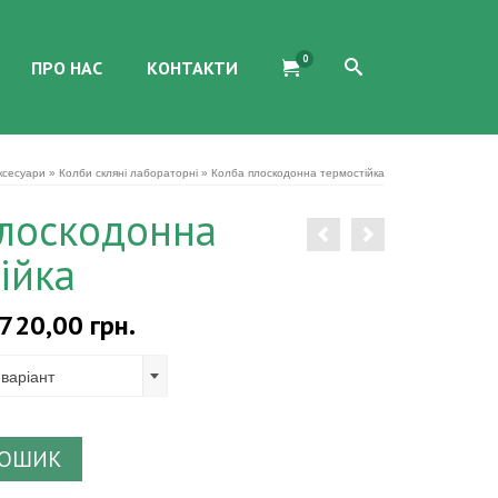
0
ПРО НАС
КОНТАКТИ
ксесуари
»
Колби скляні лабораторні
»
Колба плоскодонна термостійка
плоскодонна
ійка
Діапазон
720,00
грн.
цін:
від
 варіант
50,00 грн.
до
720,00 грн.
КОШИК