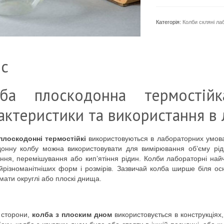
Категорія:
Колби скляні ла
с
лба плоскодонна термостій
актеристики та використання в 
плоскодонні термостійкі
використовуються в лабораторних умовах 
онну колбу можна використовувати для вимірювання об’єму рідк
ння, перемішування або кип’ятіння рідин. Колби лабораторні найч
йрізноманітніших форм і розмірів. Зазвичай колба ширше біля осно
мати округлі або плоскі днища.
ї сторони,
колба з плоским дном
використовується в конструкціях,