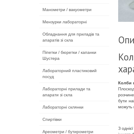
Манометри / вакуометри
Мензурки лабораторні
Обладнання для приладів та
Опи
апаратів зі скла
Піпетки / бюретки / капанки
Ко
Шустера
хар
Лабораторний пластиковий
посуд
Колби 
Плоскод
Лабораторні прилади та
розчине
апарати зі скла
бути на
можуть 
Лабораторні склянки
Спиртівки
З одніє
Ареометри / бутирометри