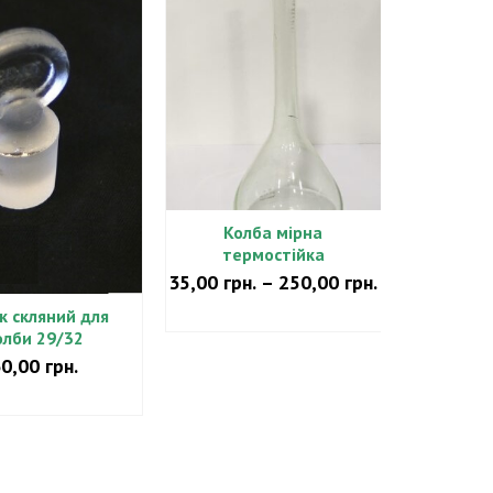
Колба мірна
Корок 
термостійка
кол
Діапазон
35,00
грн.
–
250,00
грн.
30
цін:
ОБЕРІТЬ ОПЦІЇ
ДОДАТ
к скляний для
від
олби 29/32
Цей
35,00 грн.
60,00
грн.
товар
до
має
250,00 грн.
АТИ В КОШИК
кілька
варіантів.
Параметри
можна