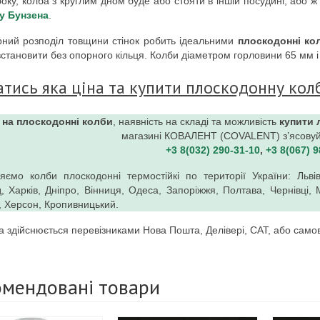
боку, колба з круглим дном буде або стояти в іншій посудині, або
у Бунзена
.
рний розподіл товщини стінок робить ідеальними
плоскодонні ко
становити без опорного кільця. Колби діаметром горловини 65 мм і
атись яка ціна та купити плоскодонну кол
 на плоскодонні колби
, наявність на складі та можливість
купити 
магазині КОВАЛЕНТ (COVALENT) з’ясову
+3 8(032) 290-31-10
,
+3 8(067) 
яємо колби плоскодонні термостійкі по території України: Львів,
, Харків, Дніпро, Вінниця, Одеса, Запоріжжя, Полтава, Чернівці
в, Херсон, Кропивницький.
а здійснюється перевізниками Нова Пошта, Делівері, САТ, або самови
омендовані товари