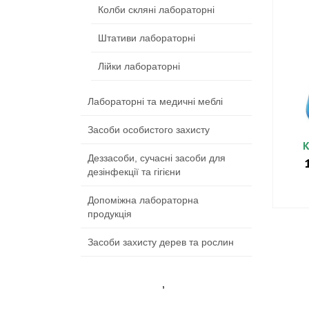
Колби скляні лабораторні
Штативи лабораторні
Лійки лабораторні
Лабораторні та медичні меблі
Засоби особистого захисту
Колба конічна
Корок скляний для
К
термостійка
колби 24/29
Деззасоби, сучасні засоби для
дезінфекції та гігієни
Діапазон
00
грн.
–
480,00
грн.
60,00
грн.
цін:
ОБЕРІТЬ ОПЦІЇ
ДОДАТИ В КОШИК
О
Допоміжна лабораторна
від
Цей
продукція
40,00 грн.
товар
до
має
Засоби захисту дерев та рослин
480,00 грн.
кілька
варіантів.
Параметри
+3 8(032) 290-31-10
,
+3 8(067) 98-
можна
676-62
chemlviv@gmail.com